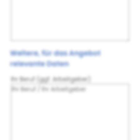
Weitere, für das Angebot
relevante Daten
Ihr Beruf (ggf. Arbeitgeber)