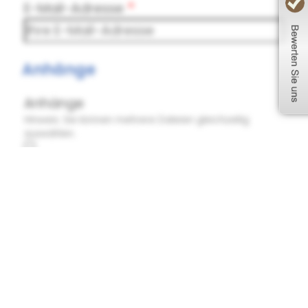
E-Mail-Adresse
Anhänge
Anhänge
Hinweis: Sie können mehrere Dateien gleichzeitig
auswählen.
Datenschutz
Dieses Onlineformular ersetzt nicht die
gesetzlich vorgeschriebene Beratung
und Dokumentierung. Vor etwaigem
Vertragsabschluss werden wir mit
Ihnen in Kontakt treten. Weiterhin bitten