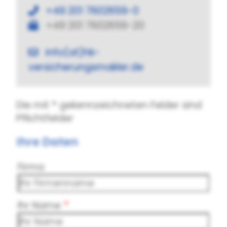
+49 201 7602659-0
+49 201 7602659-20
info(at)hk-
versicherungsmakler.de
Die mit
*
gekennzeichneten Felder sind
Pflichtfelder
Ihre Daten
Firma
Ihr Name