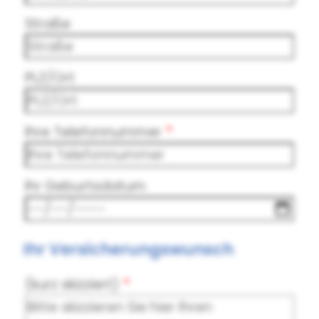
Straße
PLZ/Ort
Ihre Telefonnummer
Ihr Geburtsdatum
Ihr Versicherungswunsch
(kurz skizziert)