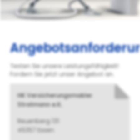
Angebotsanforderu
Testen Sie unsere Leistungsfähigkeit!
Fordern Sie jetzt unser Angebot an.
HK Versicherungsmakler
Stratmann e.K.
Reuenberg 131
45357 Essen