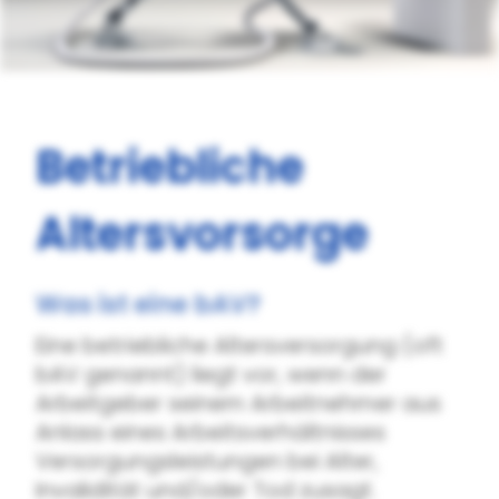
Betriebliche
Altersvorsorge
Was ist eine bAV?
Eine betriebliche Altersversorgung (oft
bAV genannt) liegt vor, wenn der
Arbeitgeber seinem Arbeitnehmer aus
Anlass eines Arbeitsverhältnisses
Versorgungsleistungen bei Alter,
Invalidität und/oder Tod zusagt.