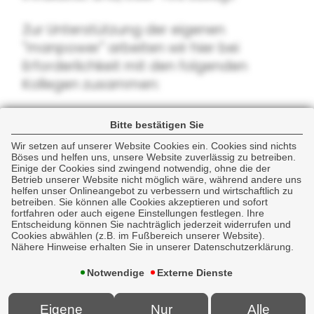
Zur Unterstützung der eigenen
"manpower" arbeiten wir hier bei
Erforderlichkeit mit den folgenden
Kollegen zusammen:
Bitte bestätigen Sie
bAV Innovationspartner GmbH in
Wir setzen auf unserer Website Cookies ein. Cookies sind nichts
74078 Heilbronn
Böses und helfen uns, unsere Website zuverlässig zu betreiben.
Einige der Cookies sind zwingend notwendig, ohne die der
Betrieb unserer Website nicht möglich wäre, während andere uns
helfen unser Onlineangebot zu verbessern und wirtschaftlich zu
Pensionszusagen
betreiben. Sie können alle Cookies akzeptieren und sofort
fortfahren oder auch eigene Einstellungen festlegen. Ihre
Entscheidung können Sie nachträglich jederzeit widerrufen und
Cookies abwählen (z.B. im Fußbereich unserer Website).
Kanzlei Kolodzik
Nähere Hinweise erhalten Sie in unserer Datenschutzerklärung.
Notwendige
Externe Dienste
Eigene
Nur
Alle