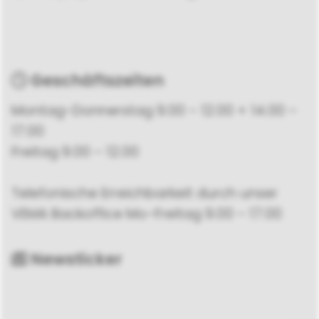
Geschäftszeiten
Montag-Donnerstag 9.00 – 12.00 + 14.00 –
17.00
Freitag 9.00 – 12.00
Telefonische Erreichbarkeit durch unser
VEMA Backoffice Mo-Freitag 9.00 – 17.00
Newsticker