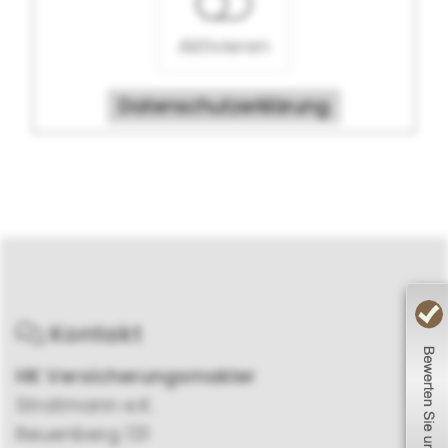
Aktivieren
Datenschutzerklärung
Kontakt
HK Versicherungsmakler
Stratmann e.K.
Reuenberg 131