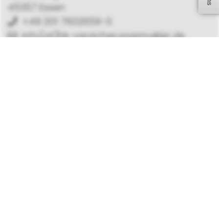
45357 Essen
+49 201 7602659-0
info[at]hk-versicherungsmakler.de
Geschäftszeiten
Montag-Donnerstag 9.00 – 12.00 + 14.00 –
17.00
Freitag 9.00 – 12.00
Telefonische Erreichbarkeit durch unser
VEMA Backoffice Mo-Freitag 9.00 – 17.00